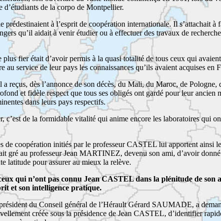
 d’étudiants de la corpo de Montpellier.
 prédestinaient à l’esprit de coopération internationale. Il s’attachait à f
ngers qu’il aidait à venir étudier ou à effectuer des travaux de recherch
e plus fier était d’avoir permis à la quasi totalité de tous ceux qui avaien
tre au service de leur pays les connaissances qu’ils avaient acquises en 
 reçus, dès l’annonce de son décès, du Mali, du Maroc, de Pologne, 
fond et fidèle respect que tous ses obligés ont gardé pour leur ancien m
inentes dans leurs pays respectifs.
, c’est de la formidable vitalité qui anime encore les laboratoires qui on
de coopération initiés par le professeur CASTEL lui apportent ainsi l
avait gré au professeur Jean MARTINEZ, devenu son ami, d’avoir donné
te latitude pour assurer au mieux la relève.
ceux qui n’ont pas connu Jean CASTEL dans la plénitude de son a
rit et son intelligence pratique.
résident du Conseil général de l’Hérault Gérard SAUMADE, a deman
vellement créée sous la présidence de Jean CASTEL, d’identifier rapi