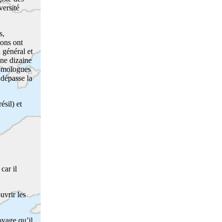
versité
s,
ions ont
 général et
une dizaine
 homologues
dépasse la
sil) et
car il
uvrir les
yage qu’il