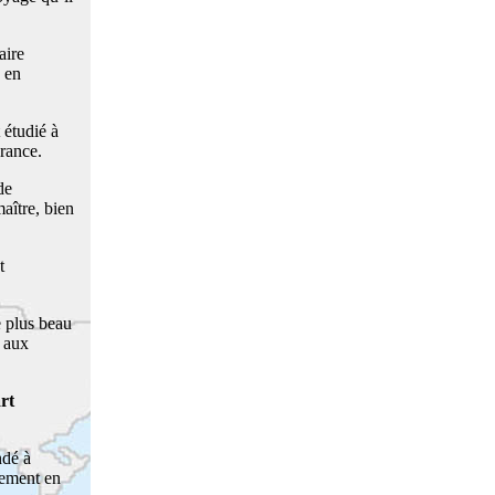
aire
e en
t étudié à
France.
de
aître, bien
t
e plus beau
 aux
rt
dé à
dement en