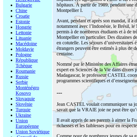
hôpitaux. À partir de 1989, pendant une di
Bulgarie
Montpellier I.
Chine
Croatie
Avant, pendant et après son mandat, il a 
Estonie
notamment avec l’Indonésie, le Brésil, le 
Hongrie
permis à de nombreux étudiants et à de tr
Lettonie
Montpellier en particulier. Des dizaines de
Lituanie
en cotutelle. Les séjours d’universitaires
Macédoine
étrangers peuvent être estimés à plus de
Moldavie
centaine.
Pologne
République
Nommé par le Ministère des Affaires étra
Tchèque
expert en Sciences de la Vie dans dive
Roumanie
Madagascar, le professeur CASTEL coordo
Russie
programmes scientifiques et d’enseigneme
Serbie
Monténégro
---
Kosovo
Slovaquie
Slovénie
Jean CASTEL voulait communiquer sa joie de
Turquie
savait que la VRAIE joie ne peut être qu’
Ukraine
Il avait appris de ses parents à aimer la Fr
Union
richesses et les faiblesses pour en respecter
Européenne
Union Soviétique
Comme pour de nombreux jeunes de sa gé