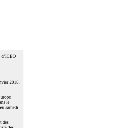
es d’ICEO
nvier 2018.
Europe
ans le
ieu samedi
t des
iste des