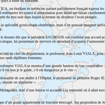
e pays à sortir du marasme.
ICA, un étudiant en médecine parlant parfaitement français exposa les
d redémarrer les usines d’alimentation pour bétail qui faisait cruellement
rtir du trou noir dans lequel la femme du dictateur l’avait plongée.
la spécialité gynécologie-obstétrique, mais il ne pouvait imaginer arriv
e.
 le dossier dès que le président SAUMADE eut confirmé son accord p
cologue, lui permettant de survivre en attendant d’acquérir l’autonomie
 », l’accord du chef du département, le professeur Jean-Louis VIALA, pou
 ses seuls diplômes roumains.
professeur VIALA se montra d’une grande hauteur de vue coopérative :
 est bon je le garde, s’il est dangereux je le vire ».
losophie de son maître à l’Hôpital, le professeur de pédiatrie Roger J
ensuite on régularise ».
tpellier, doté d’une bourse et accueilli à la maternité où il allait travai
oque d’un grand appartement de fonction inoccupé. Sur proposition de J