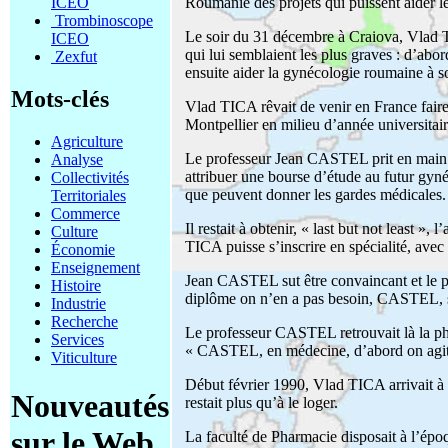
ICEO
Roumanie des projets qui puissent aider l
Trombinoscope
Le soir du 31 décembre à Craiova, Vlad T
ICEO
qui lui semblaient les plus graves : d’abor
Zexfut
ensuite aider la gynécologie roumaine à so
Mots-clés
Vlad TICA rêvait de venir en France faire 
Montpellier en milieu d’année universitair
Agriculture
Le professeur Jean CASTEL prit en main
Analyse
attribuer une bourse d’étude au futur gyné
Collectivités
que peuvent donner les gardes médicales.
Territoriales
Commerce
Il restait à obtenir, « last but not least
Culture
TICA puisse s’inscrire en spécialité, avec
Économie
Enseignement
Jean CASTEL sut être convaincant et le 
Histoire
diplôme on n’en a pas besoin, CASTEL, s’il
Industrie
Recherche
Le professeur CASTEL retrouvait là la phi
Services
« CASTEL, en médecine, d’abord on agit, 
Viticulture
Début février 1990, Vlad TICA arrivait à Mon
Nouveautés
restait plus qu’à le loger.
sur le Web
La faculté de Pharmacie disposait à l’ép