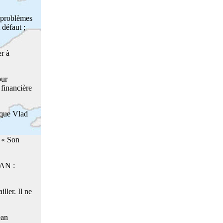
 problèmes
 défaut ;
er à
our
 financière
r que Vlad
 « Son
EAN :
ller. Il ne
ean