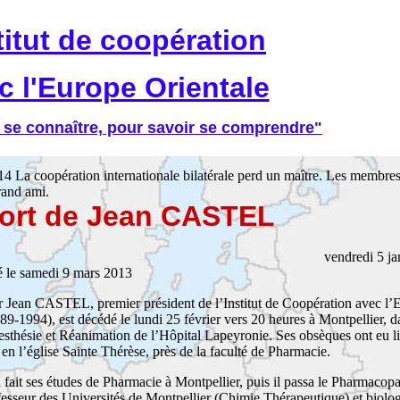
titut de coopération
c l'Europe Orientale
 se connaître, pour savoir se comprendre"
14 La coopération internationale bilatérale perd un maître. Les membr
rand ami.
ort de Jean CASTEL
vendredi 5 ja
ié le samedi 9 mars 2013
r Jean CASTEL, premier président de l’Institut de Coopération avec l’
89-1994), est décédé le lundi 25 février vers 20 heures à Montpellier, d
esthésie et Réanimation de l’Hôpital Lapeyronie. Ses obsèques ont eu l
en l’église Sainte Thérèse, près de la faculté de Pharmacie.
t ses études de Pharmacie à Montpellier, puis il passa le Pharmacopa
rofesseur des Universités de Montpellier (Chimie Thérapeutique) et biolog