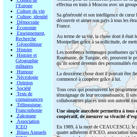
Conseil de
effectua en train à Moscou avec un groupe
l’Europe
Culture du vin
Sa générosité et son intelligence de cœur le
Culture, identité
découvrir et aimer son pays à tous les étra
Démocratie
France.
Économie
Enseignement,
Au terme de sa vie, la chose dont il était l
Recherche
Montpellier grâce à sa sollicitude, de met
Géopolitique
Histoire
Les nombreux hommages posthumes qu’il a
Histoire et
Roumanie, de Turquie, etc. prouvent le pro
Géographie
qu’ils soient devenus des personnalités ém
militaires
Humour
La deuxième chose dont il pouvait être fier
Nécrologie
commencé à coopérer grâce à lui.
Opinion
Société
Tous ceux qui poursuivent les programmes 
Tests de
témoignage de leur reconnaissance. Il s
connaissances
collaborateurs placés sous son autorité tou
Trilinguisme,
Francophonie
Une simple anecdote permettra à tous 
Zakopane
coopératif, de mesurer sa vivacité d’esp
Association
ICEO
En 1989, à la mort de CEAUCESCU, le p
Bilans Annuels
quatre adhérents d’ICEO, association nou