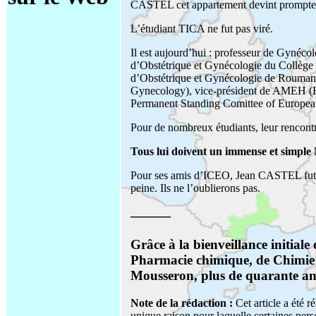
CASTEL cet appartement devint promptem
L’étudiant TICA ne fut pas viré.
Il est aujourd’hui : professeur de Gynéc
d’Obstétrique et Gynécologie du Collège 
d’Obstétrique et Gynécologie de Rouman
Gynecology), vice-président de AMEH (E
Permanent Standing Comittee of Europe
Pour de nombreux étudiants, leur rencont
Tous lui doivent un immense et simpl
Pour ses amis d’ICEO, Jean CASTEL fut un
peine. Ils ne l’oublierons pas.
———
Grâce à la bienveillance initia
Pharmacie chimique, de Chimie t
Mousseron, plus de quarante ann
Note de la rédaction :
Cet article a été r
unique raison pour laquelle certaines pe