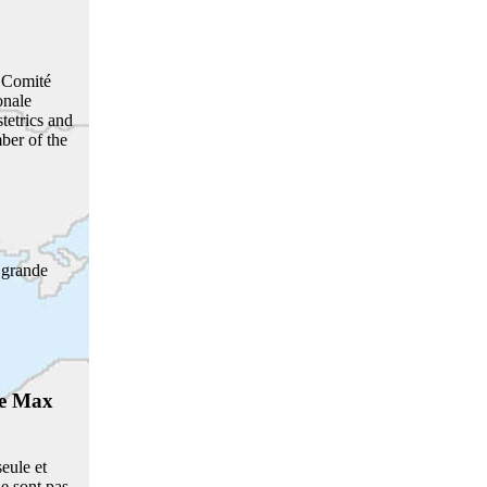
u Comité
onale
etrics and
ber of the
 grande
re Max
seule et
e sont pas