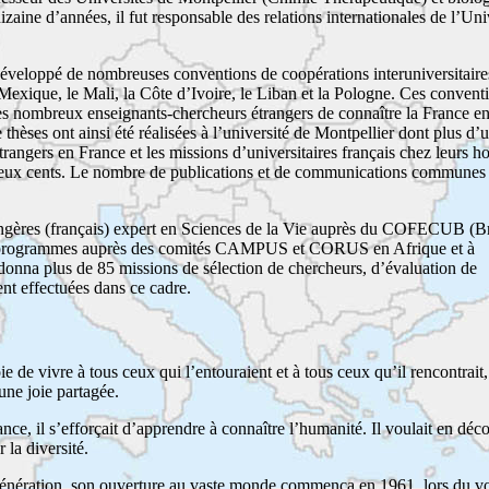
zaine d’années, il fut responsable des relations internationales de l’Uni
développé de nombreuses conventions de coopérations interuniversitaire
Mexique, le Mali, la Côte d’Ivoire, le Liban et la Pologne. Ces convent
ès nombreux enseignants-chercheurs étrangers de connaître la France en
 thèses ont ainsi été réalisées à l’université de Montpellier dont plus d’
 étrangers en France et les missions d’universitaires français chez leurs
 deux cents. Le nombre de publications et de communications communes 
ngères (français) expert en Sciences de la Vie auprès du COFECUB (Bré
rs programmes auprès des comités CAMPUS et CORUS en Afrique et à
nna plus de 85 missions de sélection de chercheurs, d’évaluation de
nt effectuées dans ce cadre.
 vivre à tous ceux qui l’entouraient et à tous ceux qu’il rencontrait, 
une joie partagée.
ance, il s’efforçait d’apprendre à connaître l’humanité. Il voulait en déco
 la diversité.
nération, son ouverture au vaste monde commença en 1961, lors du vo