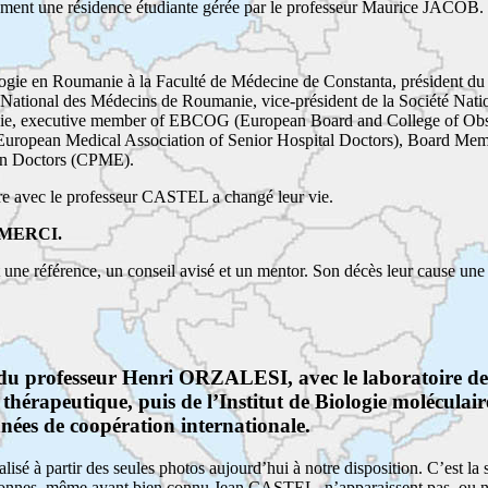
ent une résidence étudiante gérée par le professeur Maurice JACOB.
ologie en Roumanie à la Faculté de Médecine de Constanta, président d
National des Médecins de Roumanie, vice-président de la Société Nati
ie, executive member of EBCOG (European Board and College of Obst
uropean Medical Association of Senior Hospital Doctors), Board Mem
an Doctors (CPME).
re avec le professeur CASTEL a changé leur vie.
e MERCI.
e référence, un conseil avisé et un mentor. Son décès leur cause une
le du professeur Henri ORZALESI, avec le laboratoire de
hérapeutique, puis de l’Institut de Biologie moléculai
ées de coopération internationale.
éalisé à partir des seules photos aujourd’hui à notre disposition. C’est la 
rsonnes, même ayant bien connu Jean CASTEL, n’apparaissent pas, ou n