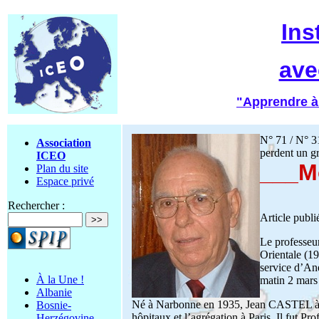
Ins
ave
"Apprendre à
N° 71 / N° 3
Association
perdent un g
ICEO
___M
Plan du site
Espace privé
Rechercher :
Article publ
Le professeu
Orientale (19
service d’An
À la Une !
matin 2 mars 
Albanie
Né à Narbonne en 1935, Jean CASTEL à fai
Bosnie-
hôpitaux et l’agrégation à Paris. Il fut P
Herzégovine