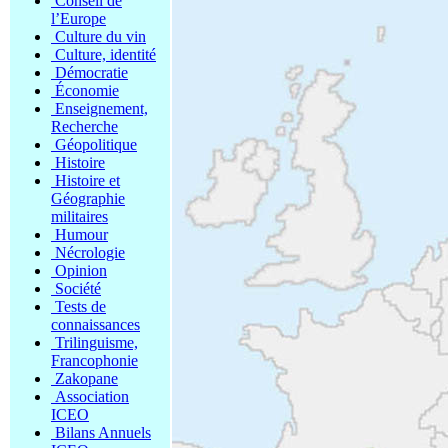
Conseil de
l’Europe
Culture du vin
Culture, identité
Démocratie
Économie
Enseignement,
Recherche
Géopolitique
Histoire
Histoire et
Géographie
militaires
Humour
Nécrologie
Opinion
Société
Tests de
connaissances
Trilinguisme,
Francophonie
Zakopane
Association
ICEO
Bilans Annuels