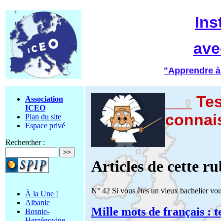
Ins
ave
"Apprendre à
___ Tes
Association
ICEO
connai
Plan du site
Espace privé
Rechercher :
Articles de cette r
N° 42 Si vous êtes un vieux bachelier vou
À la Une !
Albanie
Mille mots de français : t
Bosnie-
Herzégovine