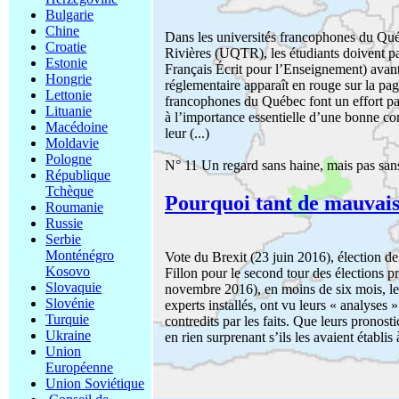
Bulgarie
Chine
Dans les universités francophones du Qué
Croatie
Rivières (UQTR), les étudiants doivent pa
Estonie
Français Écrit pour l’Enseignement) avant 
Hongrie
réglementaire apparaît en rouge sur la pa
Lettonie
francophones du Québec font un effort part
Lituanie
à l’importance essentielle d’une bonne co
Macédoine
leur (...)
Moldavie
Pologne
N° 11 Un regard sans haine, mais pas sa
République
Tchèque
Pourquoi tant de mauvais
Roumanie
Russie
Serbie
Monténégro
Vote du Brexit (23 juin 2016), élection d
Kosovo
Fillon pour le second tour des élections pr
Slovaquie
novembre 2016), en moins de six mois, les
Slovénie
experts installés, ont vu leurs « analyses
Turquie
contredits par les faits. Que leurs pronost
Ukraine
en rien surprenant s’ils les avaient établis à
Union
Européenne
Union Soviétique