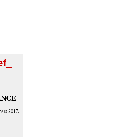
ef_
ANCE
mars 2017.