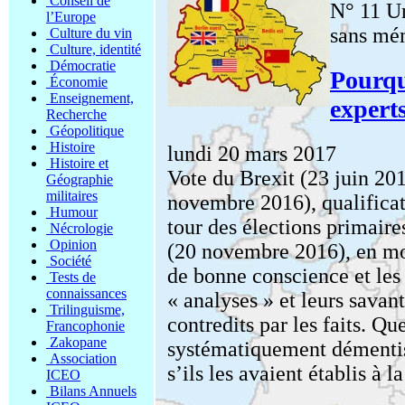
Conseil de
N° 11 Un
l’Europe
sans mé
Culture du vin
Culture, identité
Démocratie
Pourqu
Économie
Enseignement,
expert
Recherche
Géopolitique
Histoire
lundi 20 mars 2017
Histoire et
Vote du Brexit (23 juin 20
Géographie
militaires
novembre 2016), qualificat
Humour
tour des élections primaires
Nécrologie
Opinion
(20 novembre 2016), en moi
Société
de bonne conscience et les 
Tests de
connaissances
« analyses » et leurs sava
Trilinguisme,
contredits par les faits. Qu
Francophonie
Zakopane
systématiquement démentis,
Association
s’ils les avaient établis à la
ICEO
Bilans Annuels