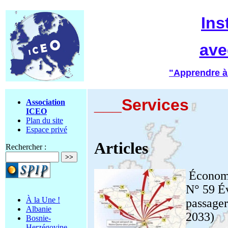
Ins
ave
"Apprendre à
___Services
Association
ICEO
Plan du site
Espace privé
Articles
Rechercher :
Économ
N° 59 Év
À la Une !
passager
Albanie
2033)
Bosnie-
Herzégovine