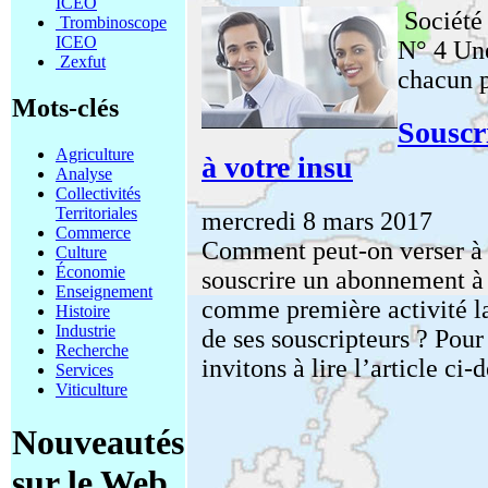
ICEO
Société
Trombinoscope
ICEO
N° 4 Une
Zexfut
chacun p
Mots-clés
Souscr
Agriculture
à votre insu
Analyse
Collectivités
Territoriales
mercredi 8 mars 2017
Commerce
Comment peut-on verser à s
Culture
Économie
souscrire un abonnement à 
Enseignement
comme première activité la
Histoire
Industrie
de ses souscripteurs ? Pou
Recherche
invitons à lire l’article ci-
Services
Viticulture
Nouveautés
sur le Web