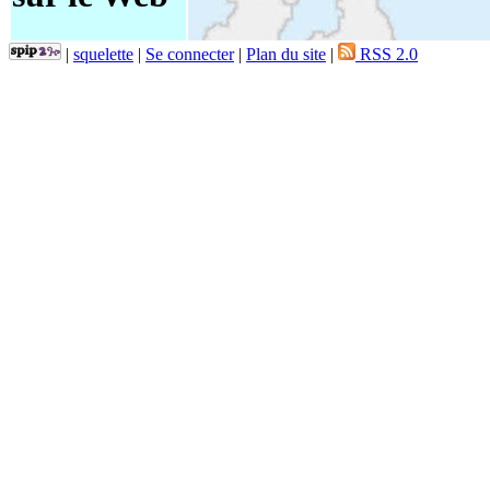
|
squelette
|
Se connecter
|
Plan du site
|
RSS 2.0