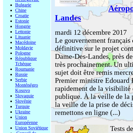
Bulgarie
Aéropo
Chine
Landes
Croatie
Estonie
Hongrie
mardi 12 décembre 2017
Lettonie
Lituanie
Le gouvernement français 
Macédoine
définitive sur le projet co
Moldavie
Pologne
Dame-Des-Landes, près de 
République
très prochainement. Un ult
Tchèque
Roumanie
sujet doit être remis merc
Russie
Premier ministre Edouard 
Serbie
Monténégro
rapidement de la visibilité e
Kosovo
publique. À la veille de la 
Slovaquie
Slovénie
la veille de la prise de dé
Turquie
remettons en ligne (...)
Ukraine
Union
Européenne
Tests de
Union Soviétique