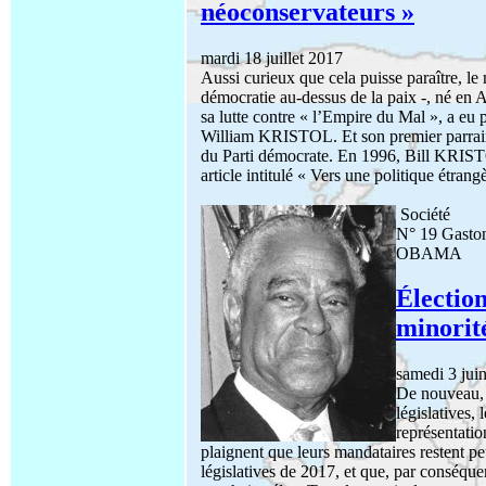
néoconservateurs »
mardi 18 juillet 2017
Aussi curieux que cela puisse paraître, l
démocratie au-dessus de la paix -, né en
sa lutte contre « l’Empire du Mal », a eu p
William KRISTOL. Et son premier parrai
du Parti démocrate. En 1996, Bill KRI
article intitulé « Vers une politique étrang
Société
N° 19 Gast
OBAMA
Élection
minorité
samedi 3 jui
De nouveau, 
législatives,
représentation
plaignent que leurs mandataires restent p
législatives de 2017, et que, par conséqu