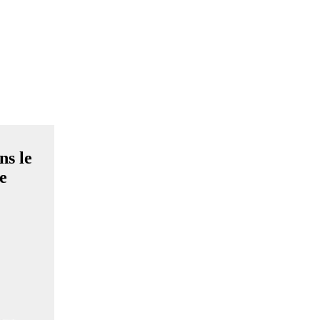
ns le
e