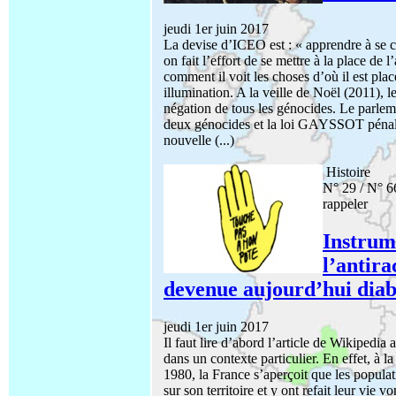
jeudi 1er juin 2017
La devise d’ICEO est : « apprendre à se 
on fait l’effort de se mettre à la place de
comment il voit les choses d’où il est pla
illumination. A la veille de Noël (2011), l
négation de tous les génocides. Le parlem
deux génocides et la loi GAYSSOT pénalis
nouvelle (...)
Histoire
N° 29 / N° 66
rappeler
Instrum
l’antira
devenue aujourd’hui diab
jeudi 1er juin 2017
Il faut lire d’abord l’article de Wikipedi
dans un contexte particulier. En effet, à 
1980, la France s’aperçoit que les populat
sur son territoire et y ont refait leur vie v