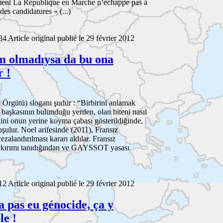
vement La République en Marche n’échappe pas à
 des candidatures « (...)
4 Article original publié le 29 février 2012
m olmadıysa da bu ona
r !
Örgütü) sloganı şudur : “Birbirini anlamak
 başkasının bulunduğu yerden, olan biteni nasıl
i onun yerine koyma çabası gösterildiğinde,
ulur. Noel arifesinde (2011), Fransız
cezalandırılması kararı aldılar. Fransız
oykırımı tanıdığından ve GAYSSOT yasası
2 Article original publié le 29 février 2012
 a pas eu génocide, ça y
le !