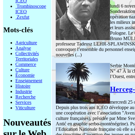
ICEO
lundi 6 nov
Trombinoscope
Sonderaktion
ICEO
opération na
Zexfut
les milieux i
et leurs assi
Mots-clés
Pologne. Le
Bruno MÜLLE
Agriculture
professeur Tadeusz LEHR-SPLAWINSKI(pl)
Analyse
convoquer l’ensemble du personnel enseig
Collectivités
nouvelles (...)
Territoriales
Commerce
Serbie Mont
Culture
N° 47 À la c
Économie
l’Ouest, entr
Enseignement
Histoire
Herceg-
Industrie
Recherche
mercredi 25 
Services
Depuis plus trois ans ICEO développe au
Viticulture
une coopération avec l’association "Aveni
culture françaises), présidée par Mm
Nouveautés
Antić en graphie serbo-monténégrine). Psy
l’Education Nationale française où elle a 
sur le Web
des structures d’insertion des jeunes en rup