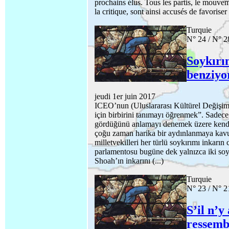
prochains élus. Tous les partis, le mou
la critique, sont ainsi accusés de favoriser
Turquie
N° 24 / N° 28
Soykırı
benziyo
jeudi 1er juin 2017
ICEO’nun (Uluslararası Kültürel Değişim 
için birbirini tanımayı öğrenmek”. Sadece
gördüğünü anlamayı denemek üzere kendin
çoğu zaman harika bir aydınlanmaya kavuş
milletvekilleri her türlü soykırımı inkarın 
parlamentosu bugüne dek yalnızca iki s
Shoah’ın inkarını (...)
Turquie
N° 23 / N° 21
S’il n’y
ressemb