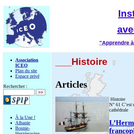
Ins
ave
"Apprendre à
___Histoire
Association
ICEO
Plan du site
Espace privé
Articles
Rechercher :
Histoire
N° 61 C’est u
cathédrale
À la Une !
L’Hermi
Albanie
Bosnie-
francop
Herzégovine