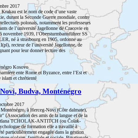
embre 2017
 Krakau est le nom de code d’une vaste
zie, durant la Seconde Guerre mondiale, contre
ntellectuels polonais, notamment les professeurs
stants de l’université Jagellonne de Cracovie en
 6 novembre 1939, l’Obersturmbannführer SS
R, né à strasbourg en 1905, ordonne au
, recteur de l’université Jagellonne, de
nant pour leur donner lecture des
énégro Kosovo
harnière ente Rome et Byzance, entre l’Est et
e islam et chrétienté
Novi, Budva, Monténégro
octobre 2017
 Monténégro, à Herceg-Novi (Côte dalmate),
r" (Association des amis de la langue et de la
e Svetlana TCHOLAK-ANTITCH (ou Čolak-
chologue de formation elle a travaillé à
été particulièrement engagée dans la gestion
ture scolaire, familiale et sociale. Binationale