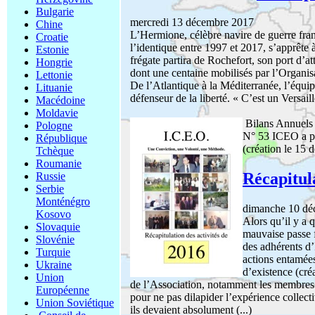
Bulgarie
mercredi 13 décembre 2017
Chine
L’Hermione, célèbre navire de guerre fran
Croatie
l’identique entre 1997 et 2017, s’apprête 
Estonie
frégate partira de Rochefort, son port d’a
Hongrie
dont une centaine mobilisés par l’Organis
Lettonie
De l’Atlantique à la Méditerranée, l’équipa
Lituanie
défenseur de la liberté. « C’est un Versaill
Macédoine
Moldavie
Bilans Annuel
Pologne
N° 53 ICEO a pa
République
(création le 15
Tchèque
Roumanie
Récapitula
Russie
Serbie
Monténégro
dimanche 10 dé
Kosovo
Alors qu’il y a 
Slovaquie
mauvaise passe f
Slovénie
des adhérents d’
Turquie
actions entamée
Ukraine
d’existence (cré
Union
de l’Association, notamment les membres 
Européenne
pour ne pas dilapider l’expérience collect
Union Soviétique
ils devaient absolument (...)