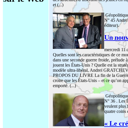
et (...)
Géopolitiqu
N° 45 Andre
éditeur).
Un nouv
mercredi 11 
Quelles sont les caractéristiques de ce m
dans une seconde guerre froide, prélude 
jouent les États-Unis ? Quelle est la strat
modèle ultra-libéral, Andreï GRATCHEV 
PROPOS DU LIVRE La fin de la Guerre fro
croire que les États-Unis – et ce qu’on ap
emporté. (...)
Géopolitiqu
N° 36 . Les 
veulent plus 
quatre coins
« Le cr