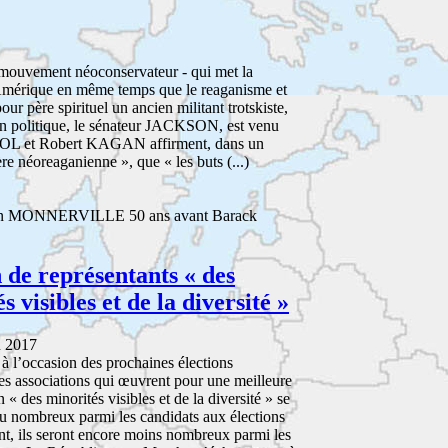
e mouvement néoconservateur - qui met la
 Amérique en même temps que le reaganisme et
our père spirituel un ancien militant trotskiste,
n politique, le sénateur JACKSON, est venu
STOL et Robert KAGAN affirment, dans un
ère néoreaganienne », que « les buts (...)
on MONNERVILLE 50 ans avant Barack
 de représentants « des
s visibles et de la diversité »
n 2017
à l’occasion des prochaines élections
 les associations qui œuvrent pour une meilleure
 « des minorités visibles et de la diversité » se
eu nombreux parmi les candidats aux élections
ent, ils seront encore moins nombreux parmi les