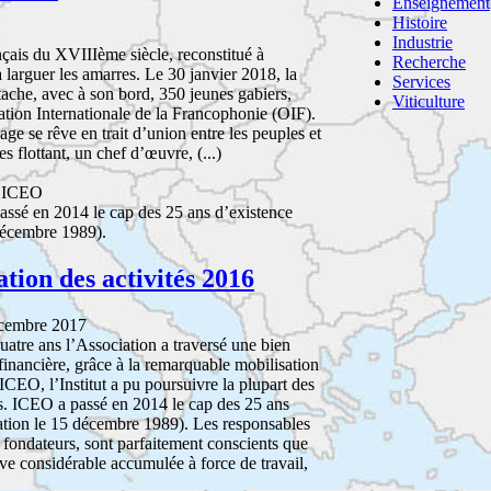
Enseignement
Histoire
Industrie
çais du XVIIIème siècle, reconstitué à
Recherche
à larguer les amarres. Le 30 janvier 2018, la
Services
ttache, avec à son bord, 350 jeunes gabiers,
Viticulture
ation Internationale de la Francophonie (OIF).
ge se rêve en trait d’union entre les peuples et
es flottant, un chef d’œuvre, (...)
s ICEO
ssé en 2014 le cap des 25 ans d’existence
 décembre 1989).
tion des activités 2016
cembre 2017
quatre ans l’Association a traversé une bien
inancière, grâce à la remarquable mobilisation
ICEO, l’Institut a pu poursuivre la plupart des
s. ICEO a passé en 2014 le cap des 25 ans
ation le 15 décembre 1989). Les responsables
fondateurs, sont parfaitement conscients que
ive considérable accumulée à force de travail,