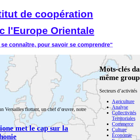
titut de coopération
c l'Europe Orientale
 se connaître, pour savoir se comprendre"
Mots-clés da
même group
Secteurs d’activités
Agriculture
Analyse
n Versailles flottant, un chef d’œuvre, notre
Collectivités
Territoriales
Commerce
one met le cap sur la
Culture
honie
Économie