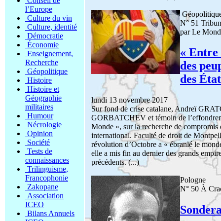
Conseil de
l’Europe
Géopolitiqu
Culture du vin
N° 51 Tribu
Culture, identité
par Le Mond
Démocratie
Économie
« Entre
Enseignement,
Recherche
des peup
Géopolitique
des État
Histoire
Histoire et
Géographie
lundi 13 novembre 2017
militaires
Sur fond de crise catalane, Andreï GRAT
Humour
GORBATCHEV et témoin de l’effondrement
Nécrologie
Monde », sur la recherche de compromis e
Opinion
international. Faculté de droit de Montpe
Société
révolution d’Octobre a « ébranlé le monde 
Tests de
elle a mis fin au dernier des grands empir
connaissances
précédents. (...)
Trilinguisme,
Francophonie
Pologne
Zakopane
N° 50 À Crac
Association
ICEO
Sondera
Bilans Annuels